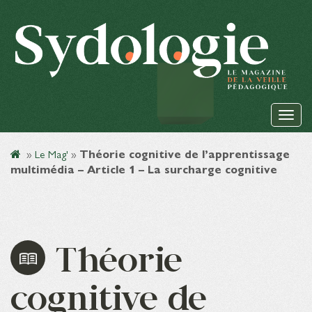
»
Le Mag'
»
Théorie cognitive de l’apprentissage
multimédia – Article 1 – La surcharge cognitive
Théorie
cognitive de