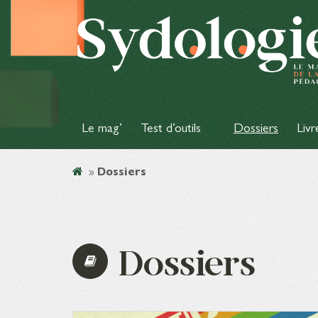
Le mag’
Test d’outils
Dossiers
Livr
»
Dossiers
Dossiers