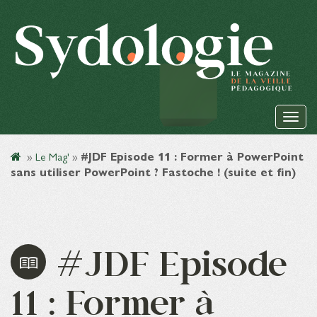
»
Le Mag'
»
#JDF Episode 11 : Former à PowerPoint
sans utiliser PowerPoint ? Fastoche ! (suite et fin)
#JDF Episode
11 : Former à