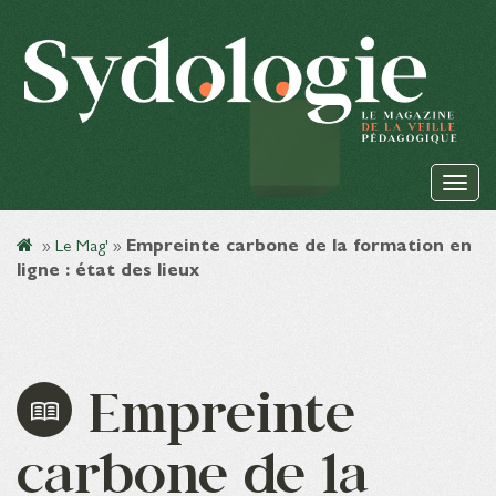
»
Le Mag'
»
Empreinte carbone de la formation en
ligne : état des lieux
Empreinte
carbone de la