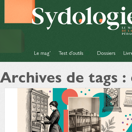
Le mag’
Test d’outils
Dossiers
Livr
Archives de tags :