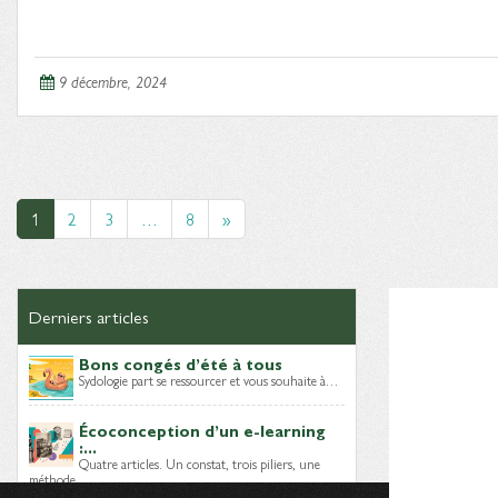
9 décembre, 2024
1
2
3
…
8
»
Derniers articles
Bons congés d’été à tous
Sydologie part se ressourcer et vous souhaite à…
Écoconception d’un e-learning
:...
Quatre articles. Un constat, trois piliers, une
méthode…