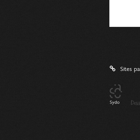
Module e-learning sobre : quels
choix...
Lors des épisodes précédents, nous avons posé
le…
Dernières brèves
Mais, qui sont les Digital
Learning...
Sites p
Un nouveau livre blanc vient d’être publié par…
Enquête – C’est quoi un...
Digital learning manager
, ingénieur
pédagogique, intégrateur LMS…
Sydo
A quoi servent les badges et
les...
Les badges, à l’instar des diplômes et des…