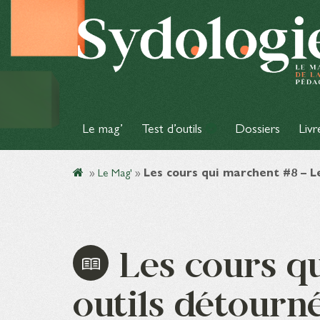
Le mag’
Test d’outils
Dossiers
Livr
»
Le Mag'
»
Les cours qui marchent #8 – L
Les cours q
outils détourn