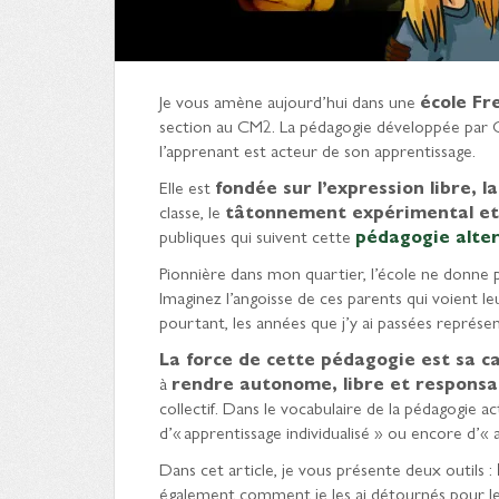
Je vous amène aujourd’hui dans une
école Fr
section au CM2. La pédagogie développée par Cé
l’apprenant est acteur de son apprentissage.
Elle est
fondée sur l’expression libre, 
classe, le
tâtonnement expérimental et l
publiques qui suivent cette
pédagogie alte
Pionnière dans mon quartier, l’école ne donne p
Imaginez l’angoisse de ces parents qui voient le
pourtant, les années que j’y ai passées représ
La force de cette pédagogie est sa c
à
rendre autonome, libre et responsa
collectif. Dans le vocabulaire de la pédagogie a
d’« apprentissage individualisé » ou encore d’« a
Dans cet article, je vous présente deux outils :
également comment je les ai détournés pour les