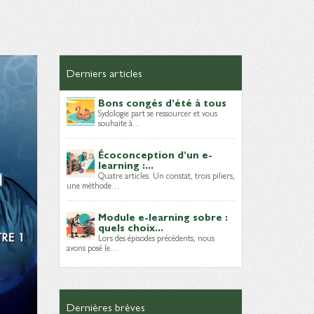
Derniers articles
Bons congés d’été à tous
Sydologie part se ressourcer et vous
souhaite à…
Écoconception d’un e-
learning :...
Quatre articles. Un constat, trois piliers,
une méthode…
Module e-learning sobre :
quels choix...
Lors des épisodes précédents, nous
avons posé le…
Dernières brèves