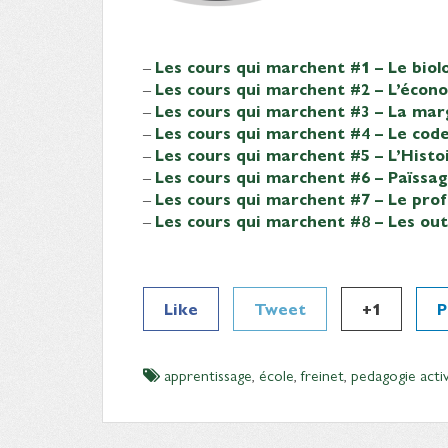
–
Les cours qui marchent #1 – Le biol
–
Les cours qui marchent #2 – L’écono
–
Les cours qui marchent #3 – La mar
–
Les cours qui marchent #4 – Le cod
–
Les cours qui marchent #5 – L’Histo
–
Les cours qui marchent #6 – Païssa
–
Les cours qui marchent #7 – Le pro
–
Les cours qui marchent #8 – Les out
Like
Tweet
+1
P
apprentissage
,
école
,
freinet
,
pedagogie acti