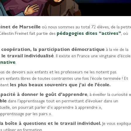
einet de Marseille
où nous sommes au total 72 élèves, de la petit
lestin Freinet fait partie des
pédagogies dites “actives”
, où
la coopération, la participation démocratique
à la vie de la
e travail individualisé
. Il existe en France une vingtaine d’école
rnative
.
as de devoirs aux enfants et les professeurs ne les notent pas.
urs enfants libres de toutes contraintes une fois l’école terminée ! Et
entent
les plus beaux souvenirs que j’ai de l’école.
apacité à donner le goût d’apprendre
, à éveiller la curiosité 
ble
dans l’apprentissage tout en permettant d’évoluer dans un
ctuelle, on pourrait parler d’« apprendre à apprendre »,
pprentissage par les pairs ».
la boîte à questions et le travail individuel.
Je vous expliqu
 utiliser en formation.