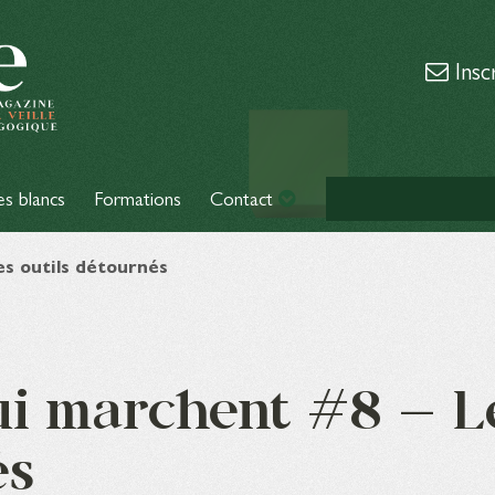
Insc
es blancs
Formations
Contact
es outils détournés
ui marchent #8 – L
és