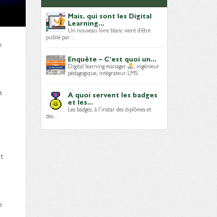
Mais, qui sont les Digital
Learning...
Un nouveau livre blanc vient d’être
publié par…
e
Enquête – C’est quoi un...
Digital learning manager
, ingénieur
pédagogique, intégrateur LMS…
s
A quoi servent les badges
et les...
Les badges, à l’instar des diplômes et
des…
et
e