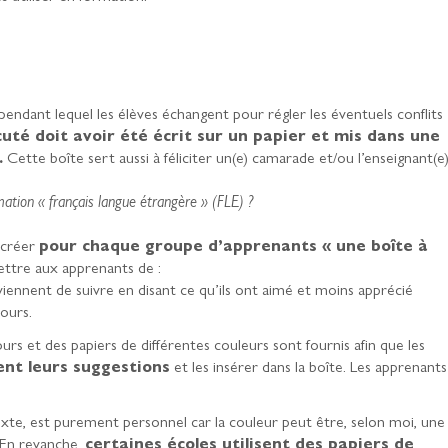
pendant lequel les élèves échangent pour régler les éventuels conflits
uté doit avoir été écrit sur un papier et mis dans une
.
Cette boîte sert aussi à féliciter un(e) camarade et/ou l’enseignant(e)
ation « français langue étrangère » (FLE) ?
r créer
pour chaque groupe d’apprenants « une boîte à
ettre aux apprenants de :
 viennent de suivre en disant ce qu’ils ont aimé et moins apprécié
ours.
urs et des papiers de différentes couleurs sont fournis afin que les
ent leurs suggestions
et les insérer dans la boîte. Les apprenants
exte, est purement personnel car la couleur peut être, selon moi, une
 En revanche,
certaines écoles utilisent des papiers de