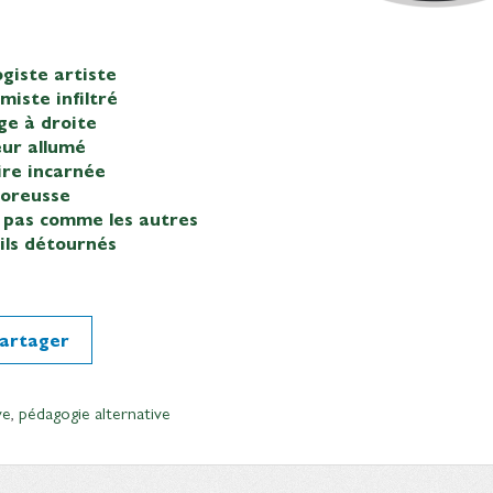
ogiste artiste
miste infiltré
ge à droite
eur allumé
ire incarnée
goreusse
f pas comme les autres
ils détournés
artager
ve
,
pédagogie alternative