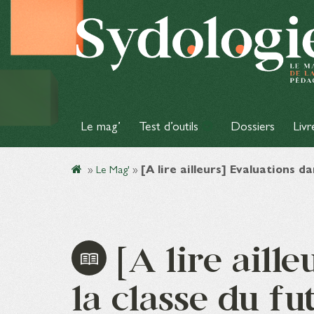
Le mag’
Test d’outils
Dossiers
Livr
»
Le Mag'
»
[A lire ailleurs] Evaluations 
[A lire aille
la classe du fut