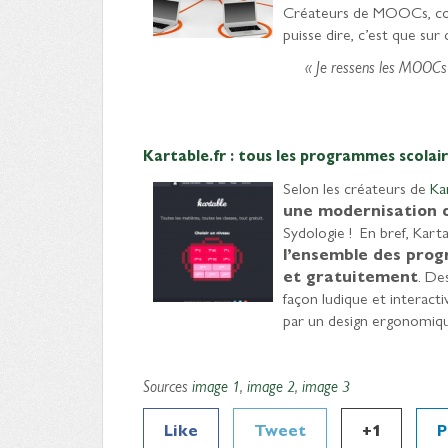
Créateurs de MOOCs, conc
puisse dire, c’est que sur
« Je ressens les MOOCs 
Kartable.fr : tous les programmes scolair
Selon les créateurs de
Ka
une modernisation 
Sydologie ! En bref, Kart
l’ensemble des prog
et gratuitement
. De
façon ludique et interacti
par un design ergonomiqu
Sources
image 1
,
image 2
,
image 3
Like
Tweet
+1
P