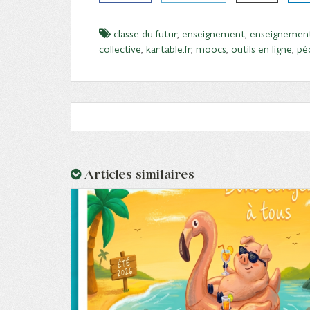
classe du futur
,
enseignement
,
enseignemen
collective
,
kartable.fr
,
moocs
,
outils en ligne
,
pé
Articles similaires