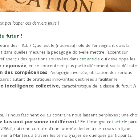
ait pas louper ces derniers jours !
du futur ?
heure des TICE ? Quel est le (nouveau) rôle de l’enseignant dans la
et dans quelles mesures la pédagogie doit-elle mettre l’accent sur
 bref aperçu des questions soulevées dans
cet article
qui développe les
on repensée
, en se concentrant plus particulièrement sur la délicate
ion des compétences
. Pédagogie inversée, utilisation des serious
pairs ; autant de pratiques innovantes destinées à faciliter le
intelligence collective,
caractéristique de la classe du futur.
A
e, ils nous fascinent ou au contraire nous laissent perplexes ; une cho
 laissent personne indifférent
! En témoigne
cet article
paru
vateur
, qui rend compte d’une journée dédiée à ces cours en ligne
nvier, à Nantes), à travers les témoignages de quelques participants.