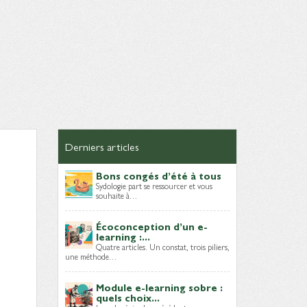
Derniers articles
Bons congés d’été à tous
Sydologie part se ressourcer et vous
souhaite à…
Écoconception d’un e-
learning :...
Quatre articles. Un constat, trois piliers,
une méthode…
Module e-learning sobre :
quels choix...