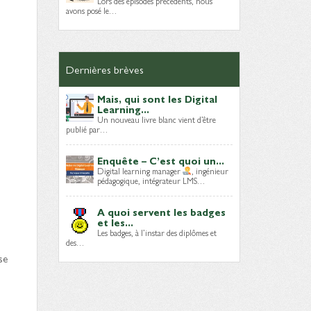
Lors des épisodes précédents, nous
avons posé le…
Dernières brèves
Mais, qui sont les Digital
Learning...
Un nouveau livre blanc vient d’être
publié par…
Enquête – C’est quoi un...
Digital learning manager
, ingénieur
pédagogique, intégrateur LMS…
A quoi servent les badges
et les...
Les badges, à l’instar des diplômes et
des…
se