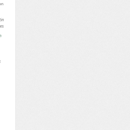
on
tin
tes
m
z