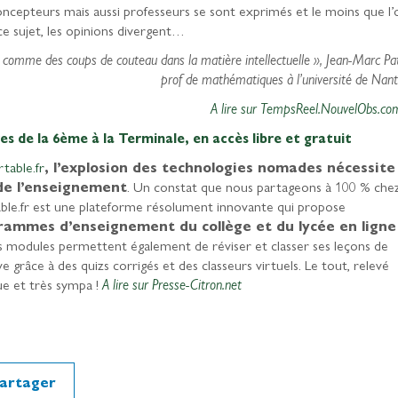
epteurs mais aussi professeurs se sont exprimés et le moins que l’
 ce sujet, les opinions divergent…
comme des coups de couteau dans la matière intellectuelle », Jean-Marc Pa
prof de mathématiques à l’université de Nan
A lire sur TempsReel.NouvelObs.co
es de la 6ème à la Terminale, en accès libre et gratuit
rtable.fr
, l’explosion des technologies nomades nécessite
de l’enseignement
. Un constat que nous partageons à 100 % che
able.fr est une plateforme résolument innovante qui propose
rammes d’enseignement du collège et du lycée en ligne
s modules permettent également de réviser et classer ses leçons de
ve grâce à des quizs corrigés et des classeurs virtuels. Le tout, relevé
e et très sympa !
A lire sur Presse-Citron.net
artager