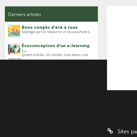
Derniers articles
Bons congés d’été à tous
Sydologie part se ressourcer et vous souhaite à…
Écoconception d’un e-learning
:...
Quatre articles. Un constat, trois piliers, une
méthode…
Module e-learning sobre : quels
choix...
Lors des épisodes précédents, nous avons posé
le…
Dernières brèves
Mais, qui sont les Digital
Learning...
Sites p
Un nouveau livre blanc vient d’être publié par…