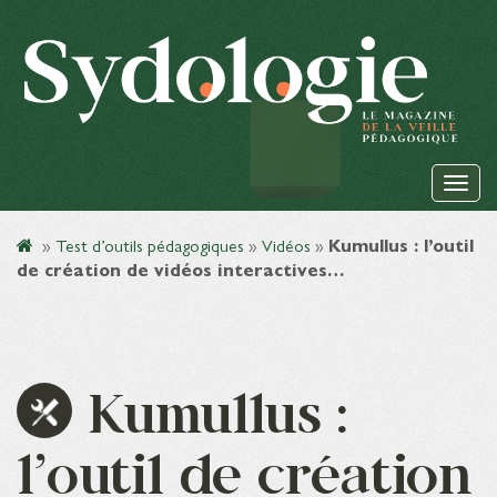
»
Test d’outils pédagogiques
»
Vidéos
»
Kumullus : l’outil
de création de vidéos interactives…
Kumullus :
l’outil de création