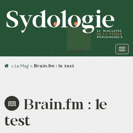
»
Le Mag'
»
Brain.fm : le test
Brain.fm : le
test