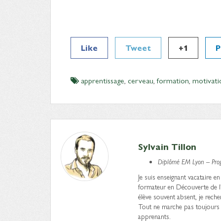
Like
Tweet
+1
P
apprentissage
,
cerveau
,
formation
,
motivati
Sylvain Tillon
Diplômé EM Lyon – Pr
Je suis enseignant vacataire
formateur en Découverte de l
élève souvent absent, je rech
Tout ne marche pas toujours m
apprenants.