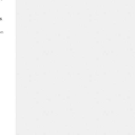
s
.
on