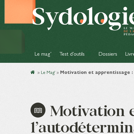
Le mag’
Test d’outils
Dossiers
Livr
»
Le Mag'
»
Motivation et apprentissage :
Motivation e
l’autodétermin