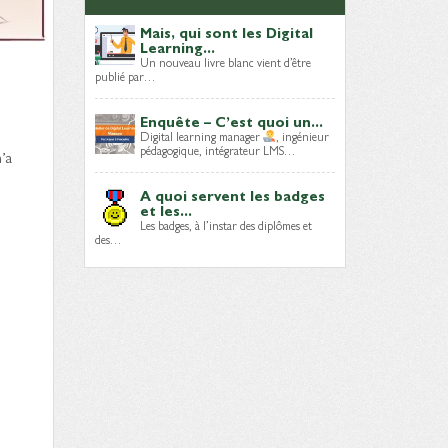
Mais, qui sont les Digital
Learning...
Un nouveau livre blanc vient d’être
publié par…
Enquête – C’est quoi un...
Digital learning manager
, ingénieur
pédagogique, intégrateur LMS…
’a
A quoi servent les badges
et les...
Les badges, à l’instar des diplômes et
des…