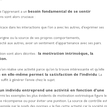
e l’apprenant a un
besoin fondamental de se sentir
ins sont alors cruciaux :
fficace dans les interactions que l’on a avec les autres, d’exprimer ses
l’origine ou la source de ses propres comportements,
necté aux autres, avoir un sentiment d’appartenance avec ses pairs.
tion sont alors décrites :
la motivation intrinsèque, la
ion.
’on réalise une activité parce qu’on la trouve intéressante et qu’elle
é en elle-même permet la satisfaction de l’individu
. La
 suffit à générer l’envie chez le sujet.
un individu entreprend une activité en fonction d’une
rmi les exemples les plus évidents de motivation extrinsèque figure le
 une récompense ou pour éviter une punition. La source de contrôle es
mple par le poids des normes « Je fais cette activité car la société 