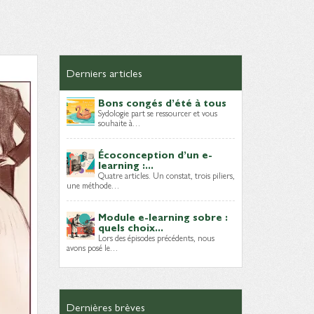
Derniers articles
Bons congés d’été à tous
Sydologie part se ressourcer et vous
souhaite à…
Écoconception d’un e-
learning :...
Quatre articles. Un constat, trois piliers,
une méthode…
Module e-learning sobre :
quels choix...
Lors des épisodes précédents, nous
avons posé le…
Dernières brèves