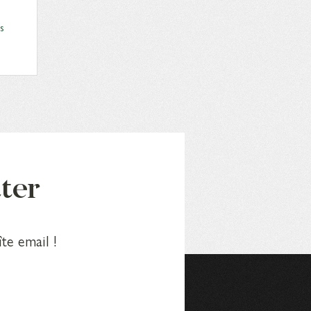
s
tter
te email !