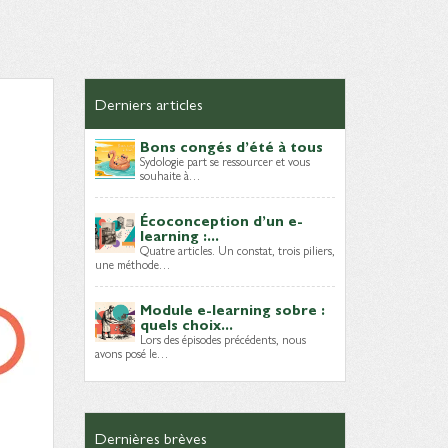
Derniers articles
Bons congés d’été à tous
Sydologie part se ressourcer et vous
souhaite à…
Écoconception d’un e-
learning :...
Quatre articles. Un constat, trois piliers,
une méthode…
Module e-learning sobre :
quels choix...
Lors des épisodes précédents, nous
avons posé le…
Dernières brèves