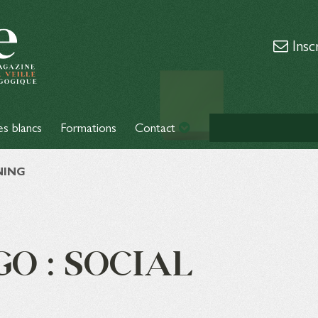
Insc
es blancs
Formations
Contact
NING
O : SOCIAL