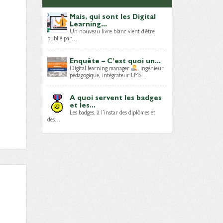
Mais, qui sont les Digital
Learning...
Un nouveau livre blanc vient d’être
publié par…
Enquête – C’est quoi un...
Digital learning manager
, ingénieur
pédagogique, intégrateur LMS…
A quoi servent les badges
et les...
Les badges, à l’instar des diplômes et
des…