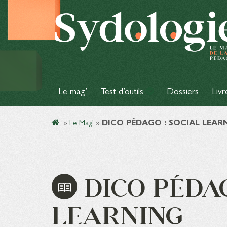
Le mag’
Test d’outils
Dossiers
Livr
»
Le Mag'
»
DICO PÉDAGO : SOCIAL LEAR
DICO PÉDAG
LEARNING