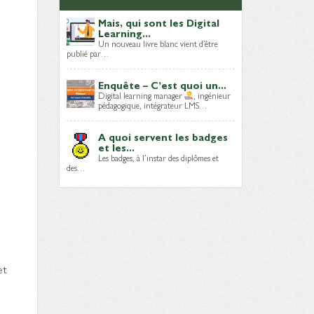
Mais, qui sont les Digital
Learning...
Un nouveau livre blanc vient d’être
publié par…
Enquête – C’est quoi un...
Digital learning manager
, ingénieur
pédagogique, intégrateur LMS…
A quoi servent les badges
et les...
Les badges, à l’instar des diplômes et
des…
et
e