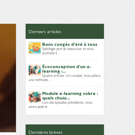
Derniers articles
Bons congés d’été à tous
Sydologie part se ressourcer et vous
souhaite à…
Écoconception d’un e-
learning :...
Quatre articles. Un constat, trois piliers,
une méthode…
Module e-learning sobre :
quels choix...
Lors des épisodes précédents, nous
avons posé le…
Dernières brèves