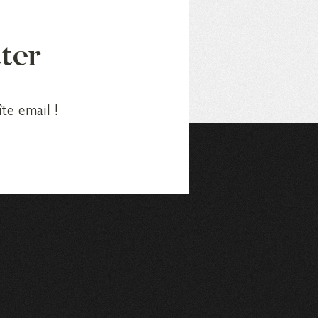
tter
te email !