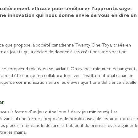
iculièrement efficace pour améliorer l’apprentissage.
ne innovation qui nous donne envie de vous en dire un
ilà ce que propose la société canadienne Twenty One Toys, créée en
er de jouets qui a décidé de donner à ses créations une vocation
n se comprend mieux en se parlant. On avance mieux en échangeant.
 d’abord été conçue en collaboration avec l’Institut national canadien
nque de communication entre les élèves ayant une déficience visuelle
er
us la forme d’un jeu qui se joue à deux (au minimum). Les
a devant lui une forme composée de nombreuses pièces, aux textures 
 pièces, mais dans le désordre. L’objectif du premier est de guider l
tre les mains.