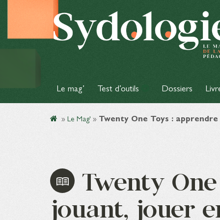
Le mag’
Test d’outils
Dossiers
Livr
»
Le Mag'
»
Twenty One Toys : apprendre 
Twenty One 
jouant, jouer 