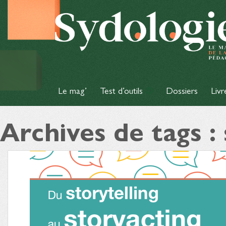
Le mag’
Test d’outils
Dossiers
Livr
Archives de tags : 