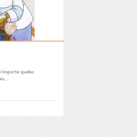
s n’importe quelles
rtes,…