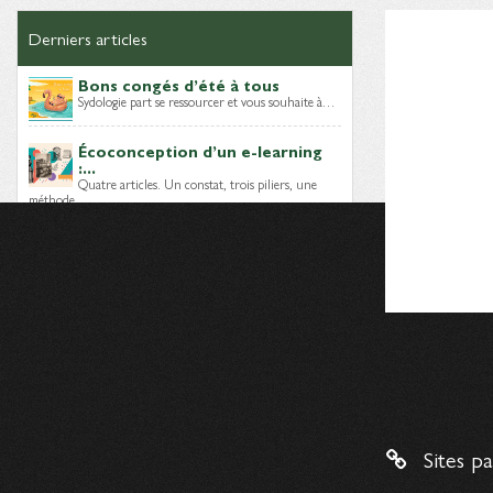
Derniers articles
Bons congés d’été à tous
Sydologie part se ressourcer et vous souhaite à…
Écoconception d’un e-learning
:...
Quatre articles. Un constat, trois piliers, une
méthode…
Module e-learning sobre : quels
choix...
Lors des épisodes précédents, nous avons posé
le…
Dernières brèves
Mais, qui sont les Digital
Learning...
Sites p
Un nouveau livre blanc vient d’être publié par…