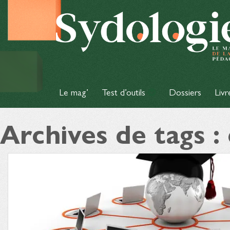
Le mag’
Test d’outils
Dossiers
Livr
Archives de tags :