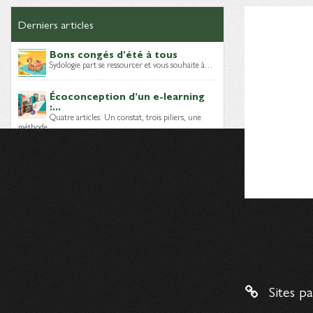
Derniers articles
Bons congés d’été à tous
Sydologie part se ressourcer et vous souhaite à…
Écoconception d’un e-learning
:...
Quatre articles. Un constat, trois piliers, une
méthode…
Module e-learning sobre : quels
choix...
Lors des épisodes précédents, nous avons posé
le…
Dernières brèves
Mais, qui sont les Digital
Learning...
Sites p
Un nouveau livre blanc vient d’être publié par…