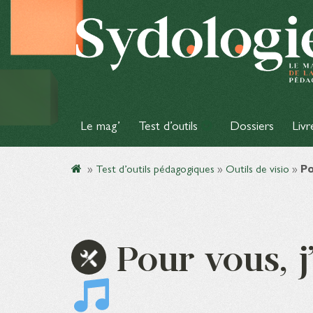
Le mag’
Test d’outils
Dossiers
Livr
»
Test d’outils pédagogiques
»
Outils de visio
»
Po
Pour vous, 