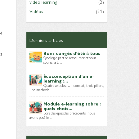
video learning
(2)
Vidéos
(21)
 4
Derniers articles
ts
Bons congés d’été à tous
Sydologie part se ressourcer et vous
souhaite à…
Écoconception d’un e-
learning :...
Quatre articles. Un constat, trois piliers,
une méthode…
Module e-learning sobre :
quels choix...
Lors des épisodes précédents, nous
avons posé le…