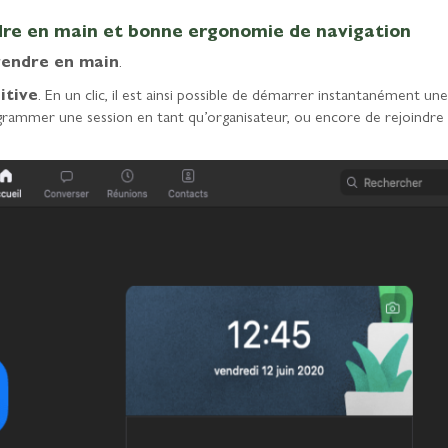
endre en main et bonne ergonomie de navigation
rendre en main
.
itive
. En un clic, il est ainsi possible de démarrer instantanément une
grammer une session en tant qu’organisateur, ou encore de rejoindre