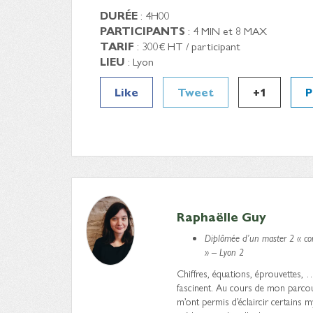
DURÉE
: 4H00
PARTICIPANTS
: 4 MIN et 8 MAX
TARIF
: 300€ HT / participant
LIEU
: Lyon
Like
Tweet
+1
P
Raphaëlle Guy
Diplômée d’un master 2 « com
» – Lyon 2
Chiffres, équations, éprouvettes, 
fascinent. Au cours de mon parcours,
m’ont permis d’éclaircir certains my