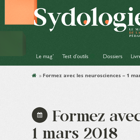
Le mag’
Test d’outils
Dossiers
Livr
»
Formez avec les neurosciences – 1 ma
Formez avec
1 mars 2018