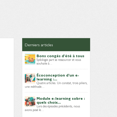
Derniers articles
Bons congés d’été à tous
Sydologie part se ressourcer et vous
souhaite à…
Écoconception d’un e-
learning :...
Quatre articles. Un constat, trois piliers,
une méthode…
Module e-learning sobre :
quels choix...
Lors des épisodes précédents, nous
avons posé le…