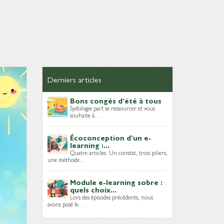
Derniers articles
Bons congés d’été à tous
Sydologie part se ressourcer et vous
souhaite à…
Écoconception d’un e-
learning :...
Quatre articles. Un constat, trois piliers,
une méthode…
Module e-learning sobre :
quels choix...
Lors des épisodes précédents, nous
avons posé le…