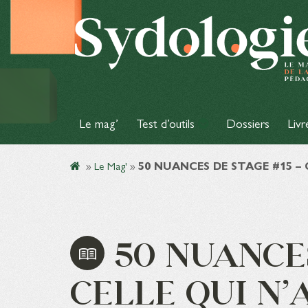
Le mag’
Test d’outils
Dossiers
Livr
»
Le Mag'
»
50 NUANCES DE STAGE #15 – 
50 NUANCES
CELLE QUI N’