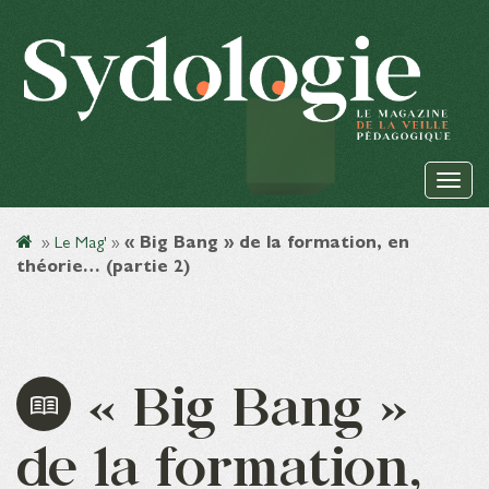
»
Le Mag'
»
« Big Bang » de la formation, en
théorie… (partie 2)
« Big Bang »
de la formation,