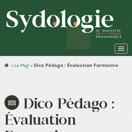
»
Le Mag'
»
Dico Pédago : Évaluation Formative
Dico Pédago :
Évaluation