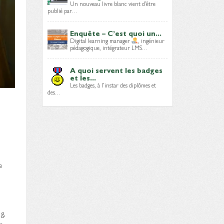
Un nouveau livre blanc vient d’être
publié par…
Enquête – C’est quoi un...
Digital learning manager
, ingénieur
pédagogique, intégrateur LMS…
A quoi servent les badges
et les...
Les badges, à l’instar des diplômes et
des…
e
g,
n