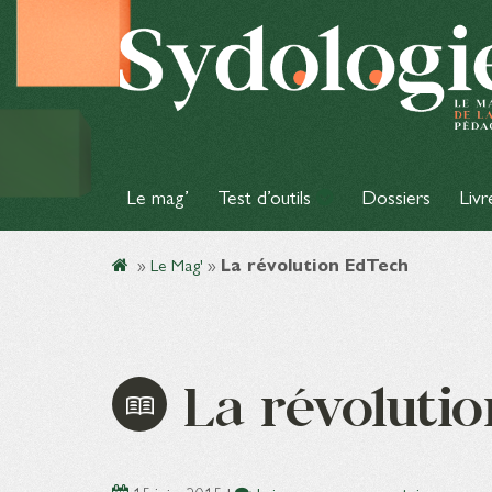
Le mag’
Test d’outils
Dossiers
Livr
»
Le Mag'
»
La révolution EdTech
La révoluti