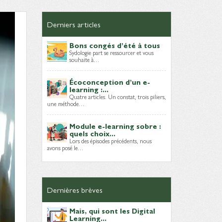
Derniers articles
Bons congés d’été à tous
Sydologie part se ressourcer et vous
souhaite à…
Écoconception d’un e-
learning :...
Quatre articles. Un constat, trois piliers,
une méthode…
Module e-learning sobre :
quels choix...
Lors des épisodes précédents, nous
avons posé le…
Dernières brèves
Mais, qui sont les Digital
Learning...