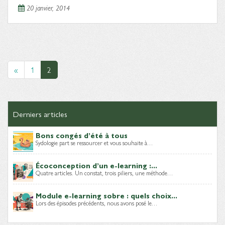
20 janvier, 2014
«
1
2
Derniers articles
Bons congés d’été à tous
Sydologie part se ressourcer et vous souhaite à…
Écoconception d’un e-learning :...
Quatre articles. Un constat, trois piliers, une méthode…
Module e-learning sobre : quels choix...
Lors des épisodes précédents, nous avons posé le…