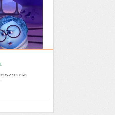
E
éflexions sur les
a…