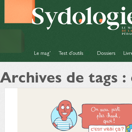
Le mag’
Test d’outils
Dossiers
Livr
Archives de tags :