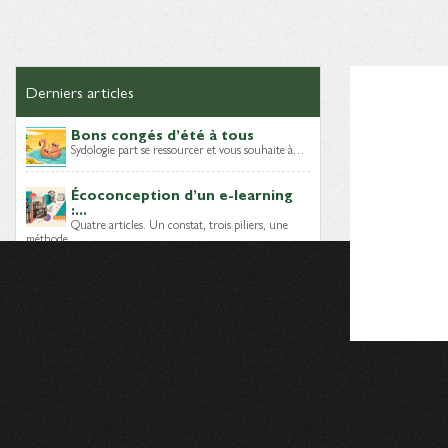
Derniers articles
Bons congés d’été à tous
Sydologie part se ressourcer et vous souhaite à…
Écoconception d’un e-learning
:...
Quatre articles. Un constat, trois piliers, une
méthode…
Module e-learning sobre : quels
choix...
Lors des épisodes précédents, nous avons posé
le…
Dernières brèves