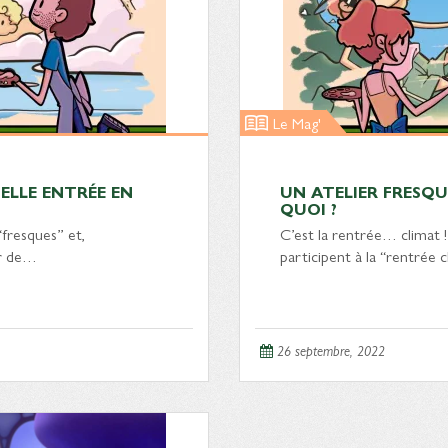
Le Mag'
UELLE ENTRÉE EN
UN ATELIER FRESQUE
QUOI ?
“fresques” et,
C’est la rentrée… climat !
er de…
participent à la “rentrée
26 septembre, 2022