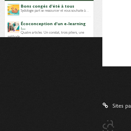
Bons congés d’été à tous
Sydologie part se ressourcer et vous souhaite à…
Écoconception d’un e-learning
:...
Quatre articles. Un constat, trois piliers, une
méthode…
Module e-learning sobre : quels
choix...
Lors des épisodes précédents, nous avons posé
le…
Dernières brèves
Mais, qui sont les Digital
Learning...
Sites p
Un nouveau livre blanc vient d’être publié par…
Enquête – C’est quoi un...
Digital learning manager
, ingénieur
pédagogique, intégrateur LMS…