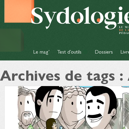
Le mag’
Test d’outils
Dossiers
Livr
Archives de tags 