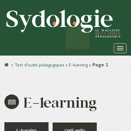
»
Test d’outils pédagogiques
»
E-learning
»
Page 2
E-learning
E-learning
Outil audio