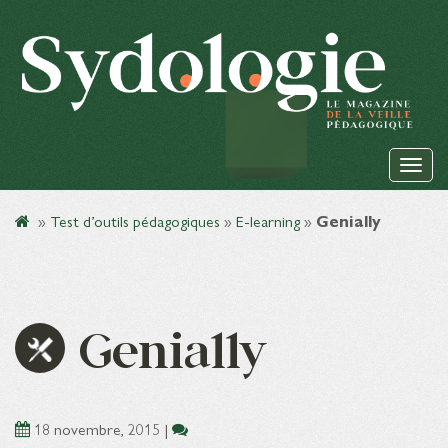
»
Test d’outils pédagogiques
»
E-learning
»
Genially
Genially
18 novembre, 2015
|