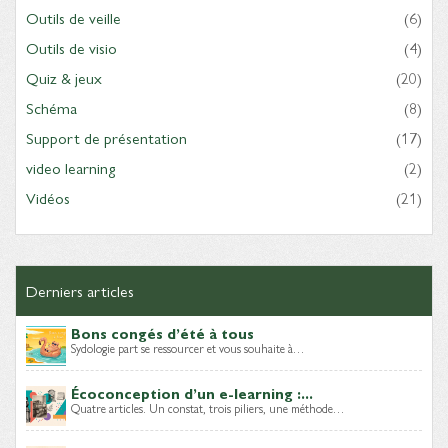
Outils de veille
(6)
Outils de visio
(4)
Quiz & jeux
(20)
Schéma
(8)
Support de présentation
(17)
video learning
(2)
Vidéos
(21)
Derniers articles
Bons congés d’été à tous
Sydologie part se ressourcer et vous souhaite à…
Écoconception d’un e-learning :...
Quatre articles. Un constat, trois piliers, une méthode…