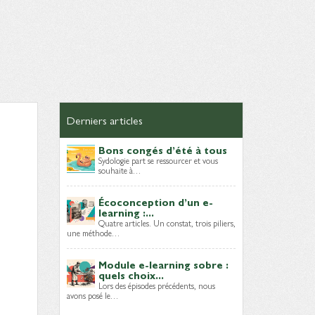
Derniers articles
Bons congés d’été à tous
Sydologie part se ressourcer et vous
souhaite à…
Écoconception d’un e-
learning :...
Quatre articles. Un constat, trois piliers,
une méthode…
Module e-learning sobre :
quels choix...
Lors des épisodes précédents, nous
avons posé le…