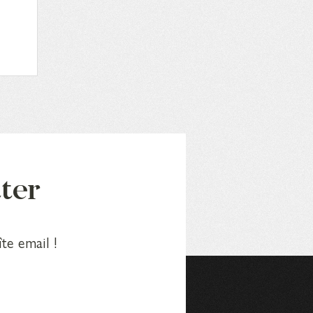
tter
te email !