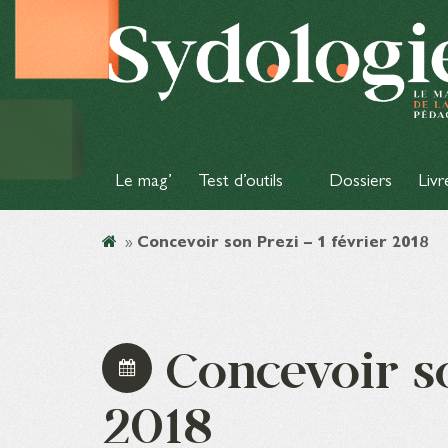
Le mag’
Test d’outils
Dossiers
Livr
»
Concevoir son Prezi – 1 février 2018
Concevoir so
2018