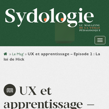
»
Le Mag'
»
UX et apprentissage – Episode 2 : La
loi de Hick
UX et
apprentissage –