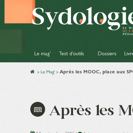
Le mag’
Test d’outils
Dossiers
Livr
»
Le Mag'
»
Après les MOOC, place aux S
Après les M