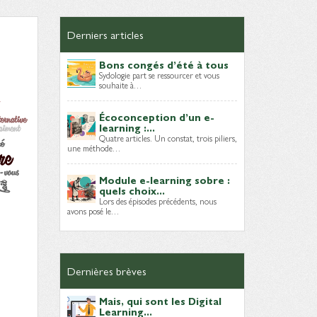
Derniers articles
Bons congés d’été à tous
Sydologie part se ressourcer et vous
souhaite à…
Écoconception d’un e-
learning :...
Quatre articles. Un constat, trois piliers,
une méthode…
Module e-learning sobre :
quels choix...
Lors des épisodes précédents, nous
avons posé le…
Dernières brèves
Mais, qui sont les Digital
Learning...