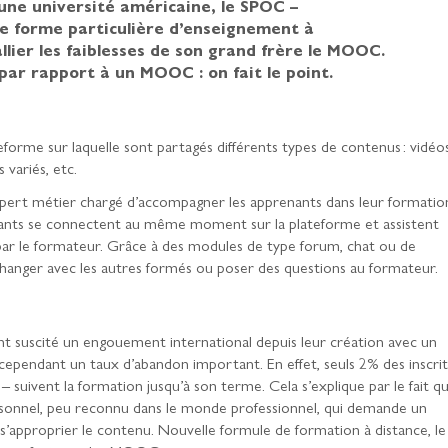
une université américaine, le SPOC –
e forme particulière d’enseignement à
llier les faiblesses de son grand frère le MOOC.
par rapport à un MOOC : on fait le point.
e sur laquelle sont partagés différents types de contenus : vidéos
 variés, etc.
pert métier chargé d’accompagner les apprenants dans leur formatio
prenants se connectent au même moment sur la plateforme et assistent
par le formateur. Grâce à des modules de type forum, chat ou de
changer avec les autres formés ou poser des questions au formateur.
t suscité un engouement international depuis leur création avec un
 cependant un taux d’abandon important. En effet, seuls 2% des inscrit
suivent la formation jusqu’à son terme. Cela s’explique par le fait q
nnel, peu reconnu dans le monde professionnel, qui demande un
 s’approprier le contenu. Nouvelle formule de formation à distance, le