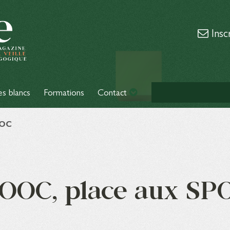
Insc
es blancs
Formations
Contact
POC
OOC, place aux SP