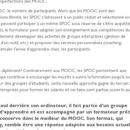
imperfections des MOOC.
OC : le nombre de participants. Alors que les MOOC sont des
ns illimité, les SPOC s’adressent à un public réduit et sélectionné en
peuvent participer à un même SPOC sous réserve de s’être acquitté
ants, le formateur peut adapter son enseignement aux compétences du
galement développer des activités de groupe interactives (gestion de
’un outil, etc.) et proposer des services personnalisés (coaching,
 stimuler l’envie d’apprendre chez les participants.
 soit diplômant ! Contrairement aux MOOC, les SPOC permettent aux
ui contribue à encourager les inscrits à suivre la formation jusqu’à s
ur des groupes d’étudiants, cette nouvelle approche gagne du terrain :
treprises pour former les salariés et certains sont parfois ouverts a
eul derrière son ordinateur, il fait partie d’un groupe
d’apprendre et est accompagné par un formateur prêt
 conserve donc le meilleur du MOOC. Son format, qui
g
, semble être une réponse adaptée aux besoins actuel