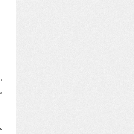
on
ux
s