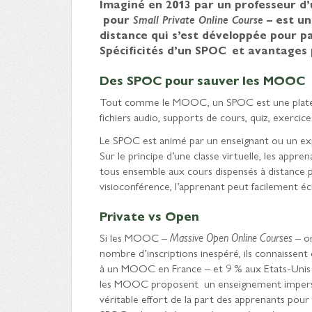
Imaginé en 2013 par un professeur d’
pour
Small Private Online Course
– est un
distance qui s’est développée pour pa
Spécificités d’un SPOC et avantages 
Des SPOC pour sauver les MOOC
Tout comme le MOOC, un SPOC est une plateform
fichiers audio, supports de cours, quiz, exercices
Le SPOC est animé par un enseignant ou un ex
Sur le principe d’une classe virtuelle, les ap
tous ensemble aux cours dispensés à distance 
visioconférence, l’apprenant peut facilement é
Private
vs Open
Si les MOOC –
Massive Open Online Courses
– on
nombre d’inscriptions inespéré, ils connaissent
à un MOOC en France – et 9 % aux Etats-Unis – 
les MOOC proposent un enseignement imperso
véritable effort de la part des apprenants pour