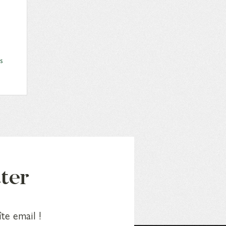
s
tter
te email !