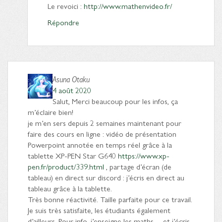
Le revoici :
http://www.mathenvideo.fr/
Répondre
Asuna Otaku
4 août 2020
Salut, Merci beaucoup pour les infos, ça
m’éclaire bien!
je m’en sers depuis 2 semaines maintenant pour
faire des cours en ligne : vidéo de présentation
Powerpoint annotée en temps réel grâce à la
tablette XP-PEN Star G640
https://www.xp-
pen.fr/product/339.html
, partage d’écran (de
tableau) en direct sur discord : j’écris en direct au
tableau grâce à la tablette.
Très bonne réactivité. Taille parfaite pour ce travail.
Je suis très satisfaite, les étudiants également
d’ailleurs. Pour info, j’enseigne les maths… et j’écris