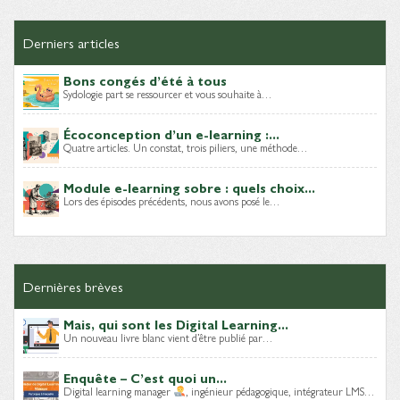
Derniers articles
Bons congés d’été à tous
Sydologie part se ressourcer et vous souhaite à…
Écoconception d’un e-learning :...
Quatre articles. Un constat, trois piliers, une méthode…
Module e-learning sobre : quels choix...
Lors des épisodes précédents, nous avons posé le…
Dernières brèves
Mais, qui sont les Digital Learning...
Un nouveau livre blanc vient d’être publié par…
Enquête – C’est quoi un...
Digital learning manager
, ingénieur pédagogique, intégrateur LMS…