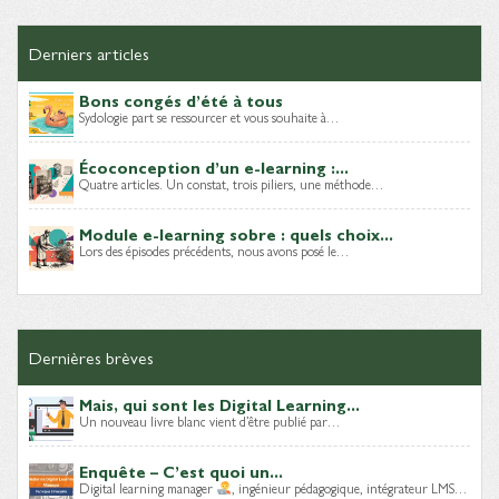
Derniers articles
Bons congés d’été à tous
Sydologie part se ressourcer et vous souhaite à…
Écoconception d’un e-learning :...
Quatre articles. Un constat, trois piliers, une méthode…
Module e-learning sobre : quels choix...
Lors des épisodes précédents, nous avons posé le…
Dernières brèves
Mais, qui sont les Digital Learning...
Un nouveau livre blanc vient d’être publié par…
Enquête – C’est quoi un...
Digital learning manager
, ingénieur pédagogique, intégrateur LMS…