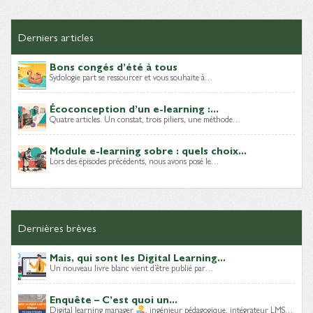
Derniers articles
Bons congés d’été à tous
Sydologie part se ressourcer et vous souhaite à…
Écoconception d’un e-learning :...
Quatre articles. Un constat, trois piliers, une méthode…
Module e-learning sobre : quels choix...
Lors des épisodes précédents, nous avons posé le…
Dernières brèves
Mais, qui sont les Digital Learning...
Un nouveau livre blanc vient d’être publié par…
Enquête – C’est quoi un...
Digital learning manager
, ingénieur pédagogique, intégrateur LMS…