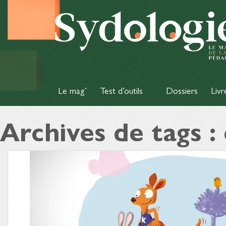
Le mag’
Test d’outils
Dossiers
Livr
Archives de tags :