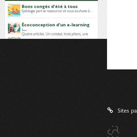
Bons congés d’été à tous
Sydologie part se ressourcer et vous souhaite à…
Écoconception d’un e-learning
:...
Quatre articles. Un constat, trois piliers, une
méthode…
Module e-learning sobre : quels
choix...
Lors des épisodes précédents, nous avons posé
le…
Dernières brèves
Mais, qui sont les Digital
Learning...
Sites p
Un nouveau livre blanc vient d’être publié par…
Enquête – C’est quoi un...
Digital learning manager
, ingénieur
pédagogique, intégrateur LMS…