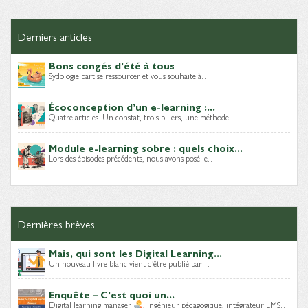
Derniers articles
Bons congés d’été à tous
Sydologie part se ressourcer et vous souhaite à…
Écoconception d’un e-learning :...
Quatre articles. Un constat, trois piliers, une méthode…
Module e-learning sobre : quels choix...
Lors des épisodes précédents, nous avons posé le…
Dernières brèves
Mais, qui sont les Digital Learning...
Un nouveau livre blanc vient d’être publié par…
Enquête – C’est quoi un...
Digital learning manager
, ingénieur pédagogique, intégrateur LMS…