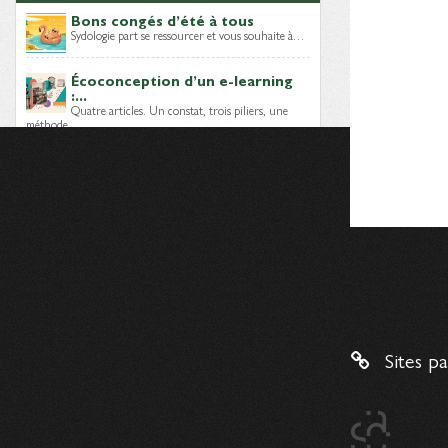
Bons congés d’été à tous
Sydologie part se ressourcer et vous souhaite à…
Écoconception d’un e-learning
:...
Quatre articles. Un constat, trois piliers, une
méthode…
Module e-learning sobre : quels
choix...
Lors des épisodes précédents, nous avons posé
le…
Dernières brèves
Mais, qui sont les Digital
Learning...
Sites p
Un nouveau livre blanc vient d’être publié par…
Enquête – C’est quoi un...
Digital learning manager
, ingénieur
pédagogique, intégrateur LMS…