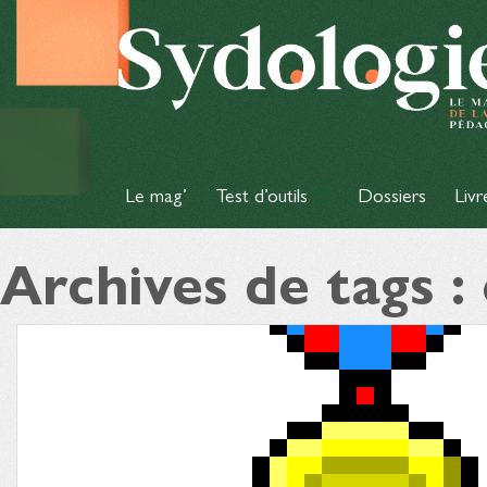
Le mag’
Test d’outils
Dossiers
Livr
Archives de tags 