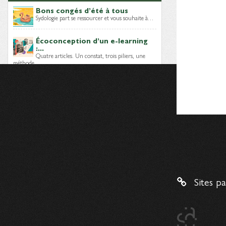
Bons congés d’été à tous
Sydologie part se ressourcer et vous souhaite à…
Écoconception d’un e-learning
:...
Quatre articles. Un constat, trois piliers, une
méthode…
Module e-learning sobre : quels
choix...
Lors des épisodes précédents, nous avons posé
le…
Dernières brèves
Mais, qui sont les Digital
Learning...
Sites p
Un nouveau livre blanc vient d’être publié par…
Enquête – C’est quoi un...
Digital learning manager
, ingénieur
pédagogique, intégrateur LMS…