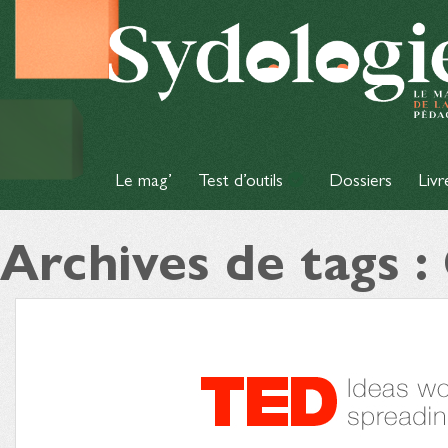
Le mag’
Test d’outils
Dossiers
Livr
Archives de tags :