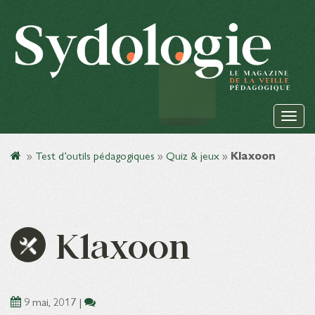
»
Test d’outils pédagogiques
»
Quiz & jeux
»
Klaxoon
Klaxoon
9 mai, 2017
|