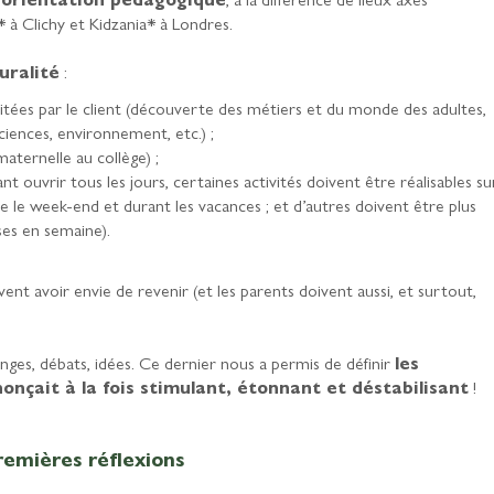
 à Clichy et Kidzania* à Londres.
uralité
:
tées par le client (découverte des métiers et du monde des adultes,
iences, environnement, etc.) ;
maternelle au collège) ;
ant ouvrir tous les jours, certaines activités doivent être réalisables su
le le week-end et durant les vacances ; et d’autres doivent être plus
ses en semaine).
ivent avoir envie de revenir (et les parents doivent aussi, et surtout,
anges, débats, idées. Ce dernier nous a permis de définir
les
onçait à la fois stimulant, étonnant et déstabilisant
!
premières réflexions