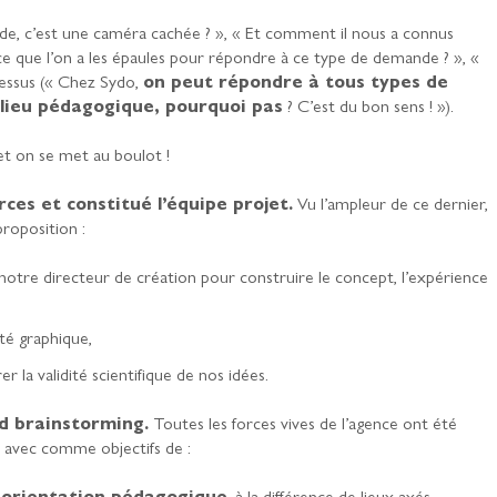
ande, c’est une caméra cachée ? », « Et comment il nous a connus
-ce que l’on a les épaules pour répondre à ce type de demande ? », «
dessus (« Chez Sydo,
on peut répondre à tous types de
 lieu pédagogique, pourquoi pas
? C’est du bon sens ! »).
et on se met au boulot !
ces et constitué l’équipe projet.
Vu l’ampleur de ce dernier,
proposition :
notre directeur de création pour construire le concept, l’expérience
té graphique,
 la validité scientifique de nos idées.
d brainstorming.
Toutes les forces vives de l’agence ont été
é avec comme objectifs de :
e orientation pédagogique
, à la différence de lieux axés