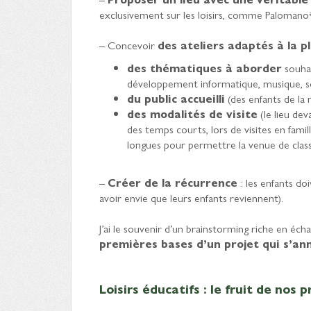
exclusivement sur les loisirs, comme Palomano*
– Concevoir
des ateliers adaptés à la pl
des thématiques à aborder
souhai
développement informatique, musique, sc
du public accueilli
(des enfants de la 
des modalités de visite
(le lieu dev
des temps courts, lors de visites en famil
longues pour permettre la venue de clas
–
Créer de la récurrence
: les enfants do
avoir envie que leurs enfants reviennent).
J’ai le souvenir d’un brainstorming riche en éch
premières bases d’un projet qui s’ann
Loisirs éducatifs : le fruit de nos 