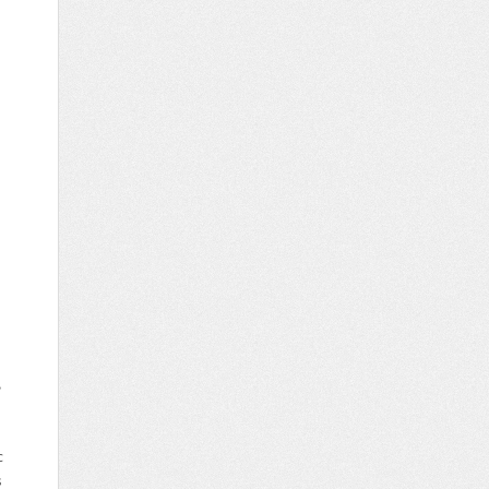
t
c
s