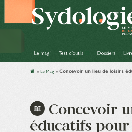
Le mag’
Test d’outils
Dossiers
Livr
»
Le Mag'
»
Concevoir un lieu de loisirs éd
Concevoir un
éducatifs pour 