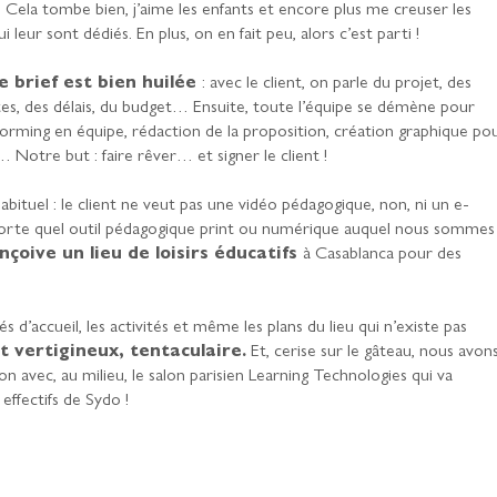
. Cela tombe bien, j’aime les enfants et encore plus me creuser les
eur sont dédiés. En plus, on en fait peu, alors c’est parti !
e brief est bien huilée
: avec le client, on parle du projet, des
ntes, des délais, du budget… Ensuite, toute l’équipe se démène pour
torming en équipe, rédaction de la proposition, création graphique po
Notre but : faire rêver… et signer le client !
 habituel : le client ne veut pas une vidéo pédagogique, non, ni un e-
importe quel outil pédagogique print ou numérique auquel nous sommes
nçoive un lieu de loisirs éducatifs
à Casablanca pour des
és d’accueil, les activités et même les plans du lieu qui n’existe pas
t vertigineux, tentaculaire.
Et, cerise sur le gâteau, nous avon
n avec, au milieu, le salon parisien Learning Technologies qui va
effectifs de Sydo !