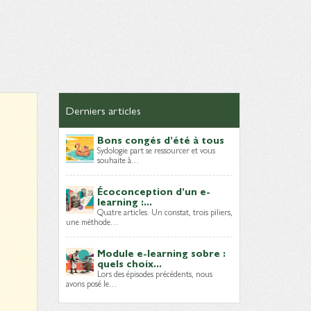
Derniers articles
Bons congés d’été à tous
Sydologie part se ressourcer et vous
souhaite à…
Écoconception d’un e-
learning :...
Quatre articles. Un constat, trois piliers,
une méthode…
Module e-learning sobre :
quels choix...
Lors des épisodes précédents, nous
avons posé le…