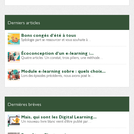
Derniers articles
Bons congés d’été à tous
Sydologie part se ressourcer et vous souhaite à…
Écoconception d’un e-learning :...
Quatre articles. Un constat, trois piliers, une méthode…
Module e-learning sobre : quels choix...
Lors des épisodes précédents, nous avons posé le…
Dernières brèves
Mais, qui sont les Digital Learning...
Un nouveau livre blanc vient d’être publié par…