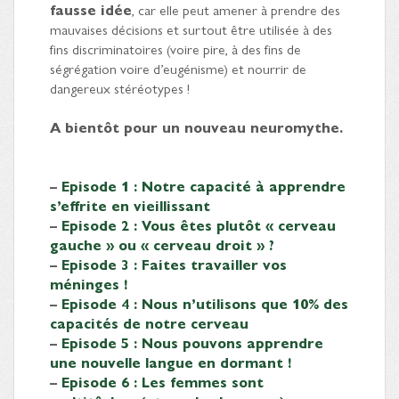
fausse idée
, car elle peut amener à prendre des
mauvaises décisions et surtout être utilisée à des
fins discriminatoires (voire pire, à des fins de
ségrégation voire d’eugénisme) et nourrir de
dangereux stéréotypes !
A bientôt pour un nouveau neuromythe.
–
Episode 1 : Notre capacité à apprendre
s’effrite en vieillissant
–
Episode 2 : Vous êtes plutôt « cerveau
gauche » ou « cerveau droit » ?
–
Episode 3 : Faites travailler vos
méninges !
–
Episode 4 : Nous n’utilisons que 10% des
capacités de notre cerveau
–
Episode 5 : Nous pouvons apprendre
une nouvelle langue en dormant !
–
Episode 6 : Les femmes sont