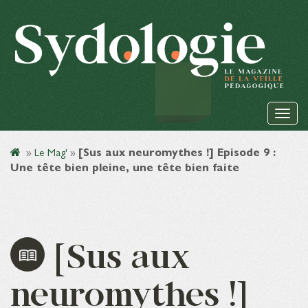
»
Le Mag'
»
[Sus aux neuromythes !] Episode 9 :
Une tête bien pleine, une tête bien faite
[Sus aux
neuromythes !]