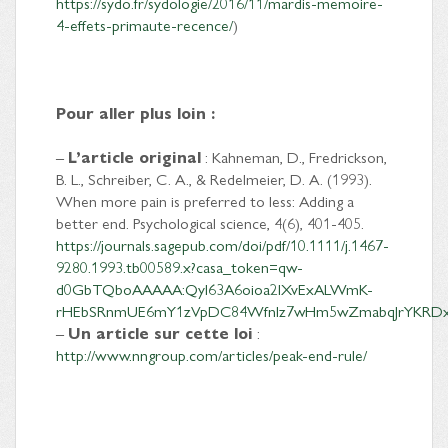
https://sydo.fr/sydologie/2016/11/mardis-memoire-
4-effets-primaute-recence/
)
Pour aller plus loin :
–
L’article original
: Kahneman, D., Fredrickson,
B. L., Schreiber, C. A., & Redelmeier, D. A. (1993).
When more pain is preferred to less: Adding a
better end. Psychological science, 4(6), 401-405.
https://journals.sagepub.com/doi/pdf/10.1111/j.1467-
9280.1993.tb00589.x?casa_token=qw-
d0GbTQboAAAAA:QyI63A6oioa2lXvExALWmK-
rHEbSRnmUE6mY1zVpDC84Wfnlz7wHm5wZmabqJrYKRDx
–
Un article sur cette loi
:
http://www.nngroup.com/articles/peak-end-rule/