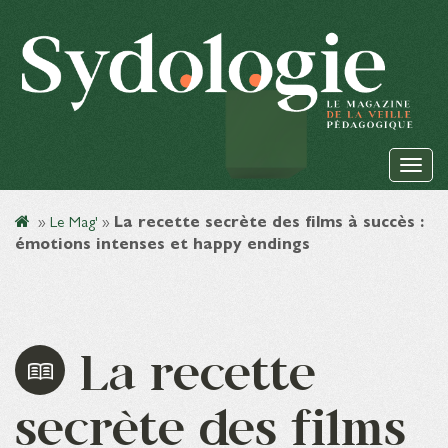
»
Le Mag'
»
La recette secrète des films à succès :
émotions intenses et happy endings
La recette
secrète des films