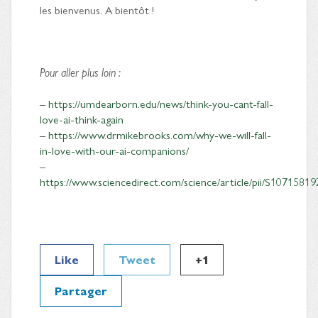
les bienvenus. A bientôt !
Pour aller plus loin :
–
https://umdearborn.edu/news/think-you-cant-fall-
love-ai-think-again
–
https://www.drmikebrooks.com/why-we-will-fall-
in-love-with-our-ai-companions/
–
https://www.sciencedirect.com/science/article/pii/S107158
Like
Tweet
+1
Partager