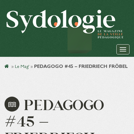
»
Le Mag'
»
PEDAGOGO #45 – FRIEDRIECH FRÖBEL
PEDAGOGO
#45 –