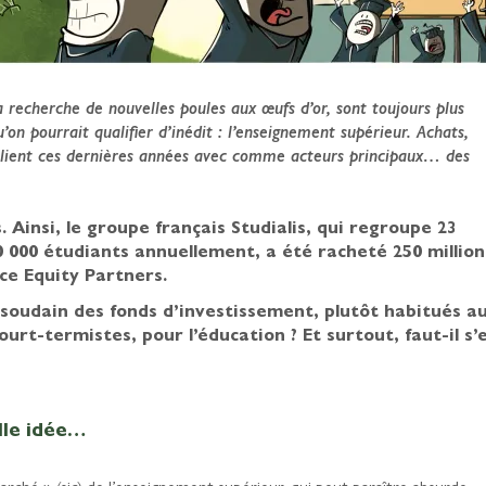
 recherche de nouvelles poules aux œufs d’or, sont toujours plus
on pourrait qualifier d’inédit : l’enseignement supérieur. Achats,
tiplient ces dernières années avec comme acteurs principaux… des
Ainsi, le groupe français Studialis, qui regroupe 23
 000 étudiants annuellement, a été racheté 250 million
ce Equity Partners.
udain des fonds d’investissement, plutôt habitués a
urt-termistes, pour l’éducation ? Et surtout, faut-il s’
lle idée…
arché » (sic) de l’enseignement supérieur, qui peut paraître absurde