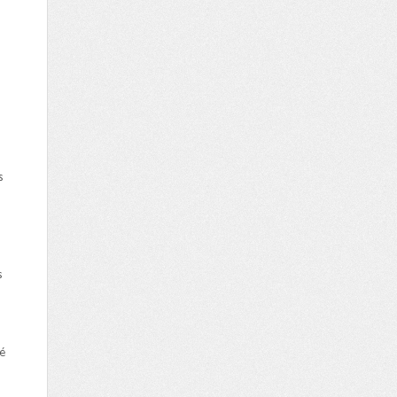
s
s
vé