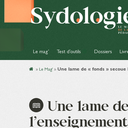
Le mag’
Test d’outils
Dossiers
Livr
»
Le Mag'
»
Une lame de « fonds » secoue
Une lame de
l’enseignement