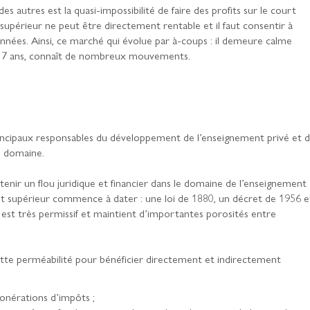
s autres est la quasi-impossibilité de faire des profits sur le court
upérieur ne peut être directement rentable et il faut consentir à
 années. Ainsi, ce marché qui évolue par à-coups : il demeure calme
5 à 7 ans, connaît de nombreux mouvements.
rincipaux responsables du développement de l’enseignement privé et 
e domaine.
tenir un flou juridique et financier dans le domaine de l’enseignement
ent supérieur commence à dater : une loi de 1880, un décret de 1956 e
e est très permissif et maintient d’importantes porosités entre
cette perméabilité pour bénéficier directement et indirectement
xonérations d’impôts ;