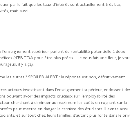
quer par le fait que les taux d’intérêt sont actuellement très bas,
vités, mais aussi
 l’enseignement supérieur parlent de rentabilité potentielle à deux
fices (d’EBITDA pour être plus précis… je vous fais une fleur, je vou
urageux, il y a ça).
e les autres ? SPOILER ALERT : la réponse est non, définitivement.
res acteurs investissant dans l’enseignement supérieur, endossent de
ions pouvant avoir des impacts cruciaux sur l’employabilité des
n acteur cherchant à diminuer au maximum les coûts en rognant sur la
rofits peut mettre en danger la carrière des étudiants. Il existe ainsi
iants, et surtout chez leurs familles, d’autant plus forte dans le pri