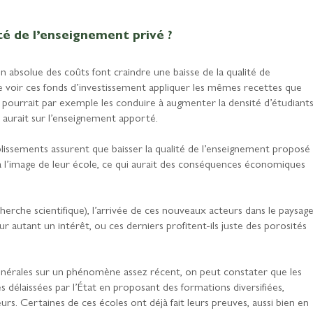
té de l’enseignement privé ?
n absolue des coûts font craindre une baisse de la qualité de
de voir ces fonds d’investissement appliquer les mêmes recettes que
a pourrait par exemple les conduire à augmenter la densité d’étudiant
 aurait sur l’enseignement apporté.
blissements assurent que baisser la qualité de l’enseignement proposé
it à l’image de leur école, ce qui aurait des conséquences économiques
cherche scientifique), l’arrivée de ces nouveaux acteurs dans le paysag
r autant un intérêt, ou ces derniers profitent-ils juste des porosités
 générales sur un phénomène assez récent, on peut constater que les
s délaissées par l’État en proposant des formations diversifiées,
rs. Certaines de ces écoles ont déjà fait leurs preuves, aussi bien en