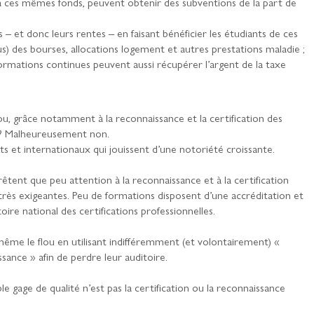
à ces mêmes fonds, peuvent obtenir des subventions de la part de
s – et donc leurs rentes – en faisant bénéficier les étudiants de ces
 des bourses, allocations logement et autres prestations maladie ;
formations continues peuvent aussi récupérer l’argent de la taxe
fou, grâce notamment à la reconnaissance et la certification des
s ? Malheureusement non.
ts et internationaux qui jouissent d’une notoriété croissante.
êtent que peu attention à la reconnaissance et à la certification
rès exigeantes. Peu de formations disposent d’une accréditation et
ire national des certifications professionnelles.
ême le flou en utilisant indifféremment (et volontairement) «
sance » afin de perdre leur auditoire.
le gage de qualité n’est pas la certification ou la reconnaissance