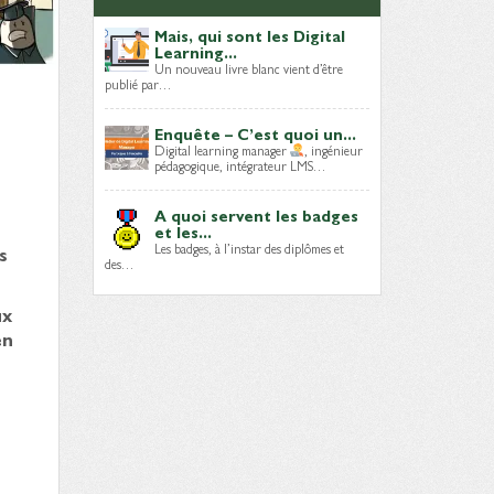
Mais, qui sont les Digital
Learning...
Un nouveau livre blanc vient d’être
publié par…
Enquête – C’est quoi un...
Digital learning manager
, ingénieur
pédagogique, intégrateur LMS…
A quoi servent les badges
et les...
Les badges, à l’instar des diplômes et
s
des…
ux
en