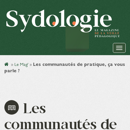
»
Le Mag'
»
Les communautés de pratique, ça vous
parle ?
Les
communautés de