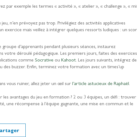
rez par exemple les termes « activité », « atelier », « challenge », « mi
jeu, n’en prévoyez pas trop. Privilégiez des activités applicatives
n exercice mais veillez à intégrer quelques ressorts ludiques : un scor
e groupe d’apprenants pendant plusieurs séances, instaurez
s votre déroulé pédagogique. Les premiers jours, faites des exercices
pplications comme
Socrative
ou
Kahoot
. Les jours suivants, intégrez de
u des buzzer. Enfin, terminez votre formation avec un times’up
ns vous ruiner, allez jeter un œil sur
l’article astucieux de Raphaël
.
 les avantages du jeu en formation ? 2 ou 3 équipes, un défi : trouver
ité, une récompense à l’équipe gagnante, une mise en commun et le
artager