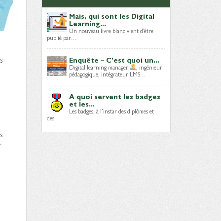
Mais, qui sont les Digital
Learning...
Un nouveau livre blanc vient d’être
publié par…
us
Enquête – C’est quoi un...
Digital learning manager
, ingénieur
pédagogique, intégrateur LMS…
A quoi servent les badges
et les...
Les badges, à l’instar des diplômes et
des…
s
r