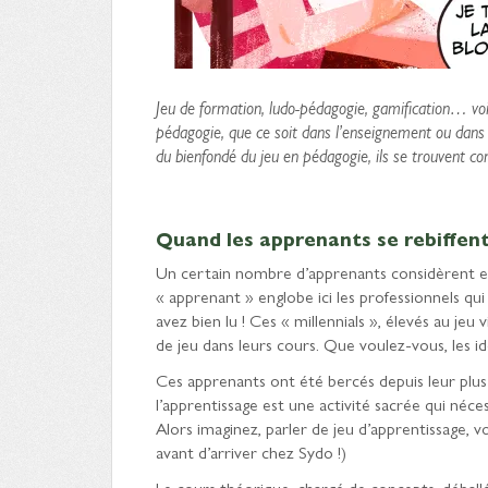
Jeu de formation, ludo-pédagogie, gamification… voi
pédagogie, que ce soit dans l’enseignement ou dans 
du bienfondé du jeu en pédagogie, ils se trouvent co
Quand les apprenants se rebiffen
Un certain nombre d’apprenants considèrent e
« apprenant » englobe ici les professionnels qui 
avez bien lu ! Ces « millennials », élevés au jeu
de jeu dans leurs cours. Que voulez-vous, les i
Ces apprenants ont été bercés depuis leur plus 
l’apprentissage est une activité sacrée qui néce
Alors imaginez, parler de jeu d’apprentissage, voi
avant d’arriver chez Sydo !)
Le cours théorique, chargé de concepts, déball