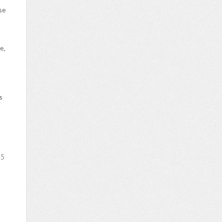
se
e,
s
 5