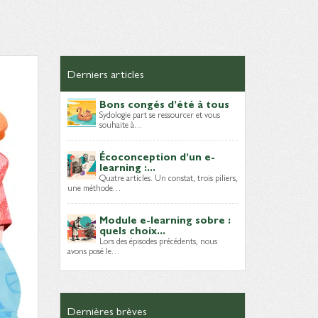
Derniers articles
Bons congés d’été à tous
Sydologie part se ressourcer et vous
souhaite à…
Écoconception d’un e-
learning :...
Quatre articles. Un constat, trois piliers,
une méthode…
Module e-learning sobre :
quels choix...
Lors des épisodes précédents, nous
avons posé le…
Dernières brèves