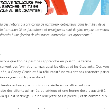
là des notions qui ont connu de nombreux détracteurs dans le milieu de la
la formation. Si les formateurs et enseignants sont de plus en plus convainc
nfrontés à une faction de résistance inattendue : les apprenants !
t
ncore que l’on ne peut pas apprendre en jouant. Le terme
suivent des formations, mais aussi les élèves et les étudiants. Oui, vou
 vidéo, à Candy Crush et à la télé-réalité ne veulent pas entendre parle
dées reçues ont la peau dure !
tendre enfance par un discours vieille école affirmant que
ssite des efforts acharnés, du sérieux et une bonne dose d’austérité.
là qui est sacrilège ! (Je ne leur jette pas la pierre, j’étais comme eux
é par un professeur « sachant » a quelque chose de rassurant pour les