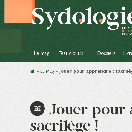
Le mag’
Test d’outils
Dossiers
Livr
»
Le Mag'
»
Jouer pour apprendre : sacrilè
Jouer pour 
sacrilège !