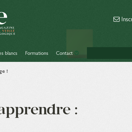
Insc
es blancs
Formations
Contact
ge !
apprendre :