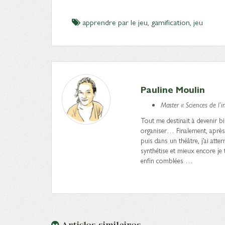
apprendre par le jeu
,
gamification
,
jeu
Pauline Moulin
Master « Sciences de l’
Tout me destinait à devenir bibl
organiser… Finalement, après
puis dans un théâtre, j’ai atter
synthétise et mieux encore je
enfin comblées …
Articles similaires