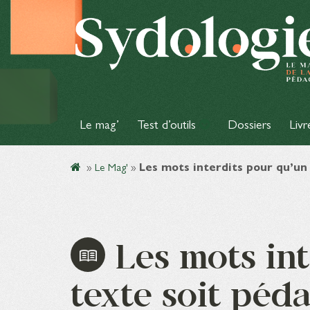
Le mag’
Test d’outils
Dossiers
Livr
»
Le Mag'
»
Les mots interdits pour qu’un
Les mots int
texte soit péd