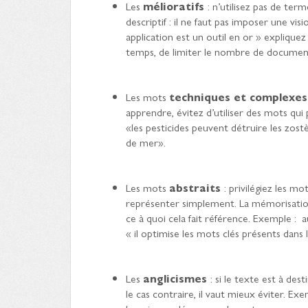
Les
mélioratifs
: n’utilisez pas de ter
descriptif : il ne faut pas imposer une vi
application est un outil en or » explique
temps, de limiter le nombre de documen
Les mots
techniques et complexe
apprendre, évitez d’utiliser des mots qu
«les pesticides peuvent détruire les zost
de mer».
Les mots
abstraits
: privilégiez les m
représenter simplement. La mémorisation 
ce à quoi cela fait référence. Exemple : 
« il optimise les mots clés présents dans 
Les
anglicismes
: si le texte est à des
le cas contraire, il vaut mieux éviter. Exe