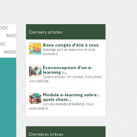
Derniers articles
Bons congés d’été à tous
Sydologie part se ressourcer et vous
souhaite à…
Écoconception d’un e-
learning :...
Quatre articles. Un constat, trois piliers,
une méthode…
Module e-learning sobre :
quels choix...
Lors des épisodes précédents, nous
avons posé le…
Dernières brèves