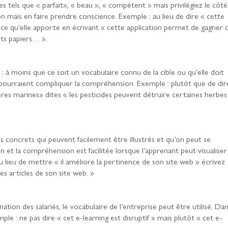
mes tels que « parfait», « beau », « compétent » mais privilégiez le côté
sion mais en faire prendre conscience. Exemple : au lieu de dire « cette
z ce qu’elle apporte en écrivant « cette application permet de gagner 
ts papiers… ».
s
: à moins que ce soit un vocabulaire connu de la cible ou qu’elle doit
i pourraient compliquer la compréhension. Exemple : plutôt que de dir
ères marines» dites « les pesticides peuvent détruire certaines herbes
ots concrets qui peuvent facilement être illustrés et qu’on peut se
et la compréhension est facilitée lorsque l’apprenant peut visualiser
au lieu de mettre « il améliore la pertinence de son site web » écrivez
les articles de son site web. »
tination des salariés, le vocabulaire de l’entreprise peut être utilisé. Da
mple : ne pas dire « cet e-learning est disruptif » mais plutôt « cet e-