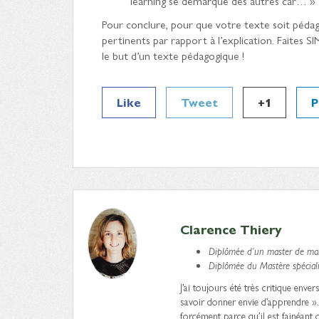
learning se démarque des autres car… »
Pour conclure, pour que votre texte soit pédago
pertinents par rapport à l’explication. Faites S
le but d’un texte pédagogique !
Like
Tweet
+1
P
Clarence Thiery
Diplômée d’un master de mar
Diplômée du Mastère spéciali
J’ai toujours été très critique enve
savoir donner envie d’apprendre »
forcément parce qu’il est fainéant 