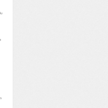
du
e
ns