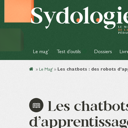
Le mag’
Test d’outils
Dossiers
Livr
»
Le Mag'
»
Les chatbots : des robots d’ap
Les chatbots
d’apprentissag