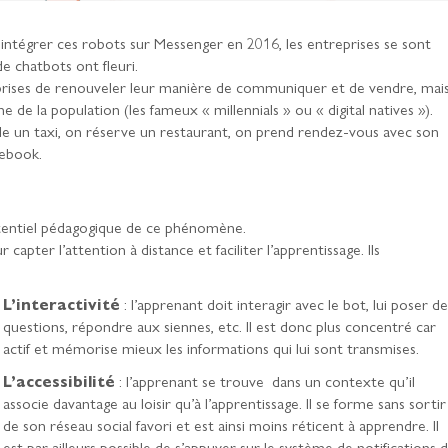
’intégrer ces robots sur Messenger en 2016, les entreprises se sont
e chatbots ont fleuri.
prises de renouveler leur manière de communiquer et de vendre, mai
 de la population (les fameux « millennials » ou « digital natives »).
e un taxi, on réserve un restaurant, on prend rendez-vous avec son
cebook.
otentiel pédagogique de ce phénomène.
capter l’attention à distance et faciliter l’apprentissage. Ils
L’interactivité
: l’apprenant doit interagir avec le bot, lui poser de
questions, répondre aux siennes, etc. Il est donc plus concentré car
actif et mémorise mieux les informations qui lui sont transmises.
L’accessibilité
: l’apprenant se trouve dans un contexte qu’il
associe davantage au loisir qu’à l’apprentissage. Il se forme sans sortir
de son réseau social favori et est ainsi moins réticent à apprendre. Il
est par ailleurs possible de s’appuyer sur le système de notifications 