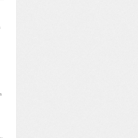
s
s
du