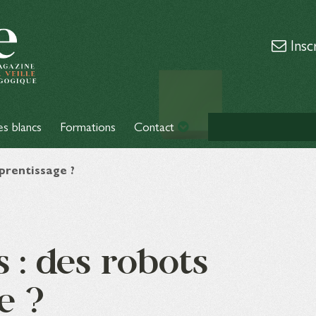
Insc
es blancs
Formations
Contact
prentissage ?
 : des robots
e ?