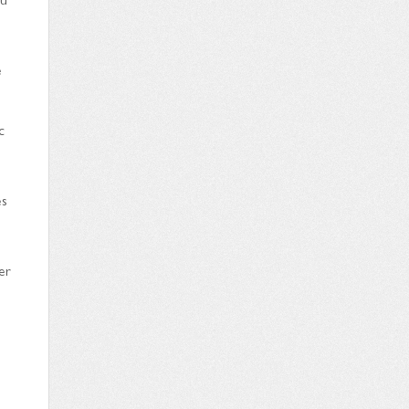
e
c
es
er