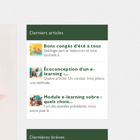
Derniers articles
Bons congés d’été à tous
Sydologie part se ressourcer et vous
souhaite à…
Écoconception d’un e-
learning :...
Quatre articles. Un constat, trois piliers,
une méthode…
Module e-learning sobre :
quels choix...
Lors des épisodes précédents, nous
avons posé le…
Dernières brèves