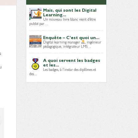
Mais, qui sont les Digital
Learning...
Un nouveau livre blanc vient d’être
publié par…
Enquête – C’est quoi un...
Digital learning manager
, ingénieur
pédagogique, intégrateur LMS…
s
A quoi servent les badges
et les...
u
Les badges, à l’instar des diplômes et
des…