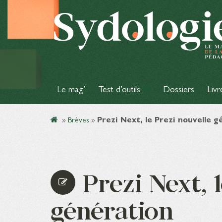
Le mag’
Test d’outils
Dossiers
Livr
»
Brèves
»
Prezi Next, le Prezi nouvelle 
Prezi Next, 
génération