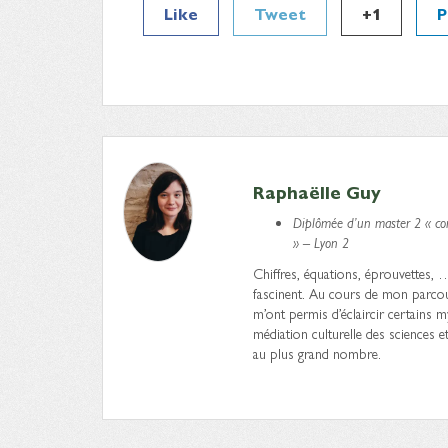
Like
Tweet
+1
P
Raphaëlle Guy
Diplômée d’un master 2 « com
» – Lyon 2
Chiffres, équations, éprouvettes, 
fascinent. Au cours de mon parcours,
m’ont permis d’éclaircir certains my
médiation culturelle des sciences e
au plus grand nombre.