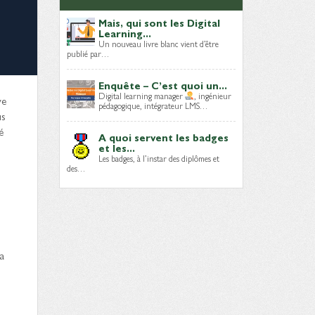
Mais, qui sont les Digital
Learning...
Un nouveau livre blanc vient d’être
publié par…
Enquête – C’est quoi un...
Digital learning manager
, ingénieur
ve
pédagogique, intégrateur LMS…
us
é
A quoi servent les badges
et les...
Les badges, à l’instar des diplômes et
des…
a