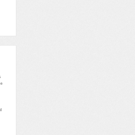
s
te
l