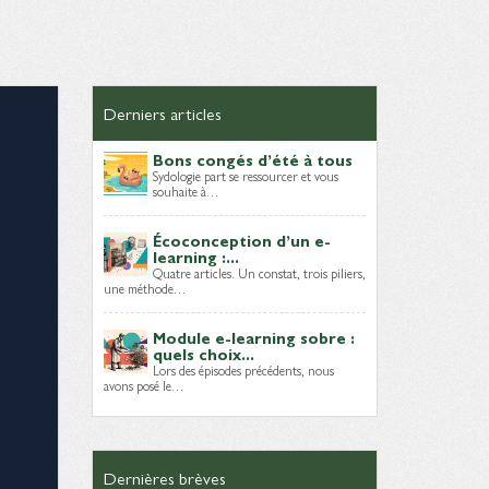
Derniers articles
Bons congés d’été à tous
Sydologie part se ressourcer et vous
souhaite à…
Écoconception d’un e-
learning :...
Quatre articles. Un constat, trois piliers,
une méthode…
Module e-learning sobre :
quels choix...
Lors des épisodes précédents, nous
avons posé le…
Dernières brèves