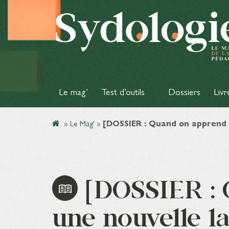
Le mag’
Test d’outils
Dossiers
Livr
»
Le Mag'
»
[DOSSIER : Quand on apprend u
[DOSSIER : 
une nouvelle l