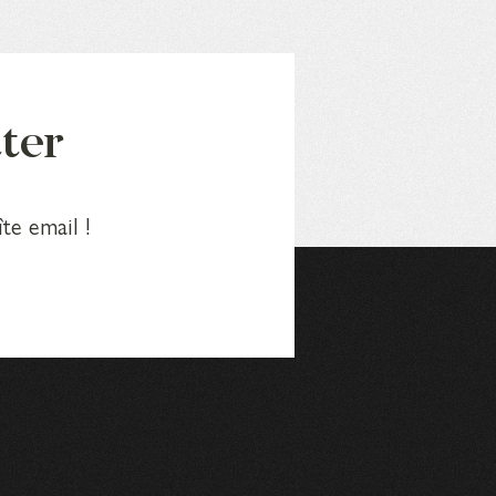
tter
te email !