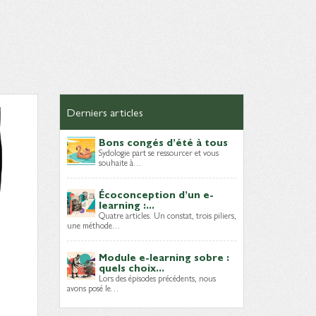
Derniers articles
Bons congés d’été à tous
Sydologie part se ressourcer et vous
souhaite à…
Écoconception d’un e-
learning :...
Quatre articles. Un constat, trois piliers,
une méthode…
Module e-learning sobre :
quels choix...
Lors des épisodes précédents, nous
avons posé le…